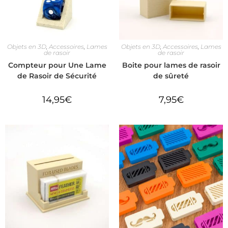
Objets en 3D
,
Accessoires
,
Lames
Objets en 3D
,
Accessoires
,
Lames
de rasoir
de rasoir
Compteur pour Une Lame
Boite pour lames de rasoir
de Rasoir de Sécurité
de sûreté
14,95
€
7,95
€