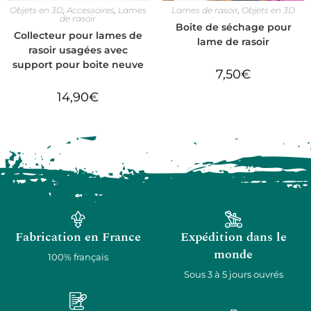
Objets en 3D
,
Accessoires
,
Lames
Lames de rasoir
,
Objets en 3D
de rasoir
Boite de séchage pour
Collecteur pour lames de
lame de rasoir
rasoir usagées avec
support pour boite neuve
7,50
€
14,90
€
Fabrication en France
Expédition dans le
monde
100% français
Sous 3 à 5 jours ouvrés